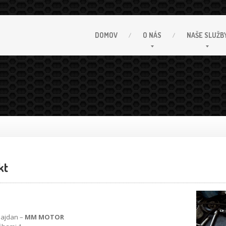
DOMOV
O
NÁS
NAŠE
SLUŽB
kt
Majdan –
MM MOTOR