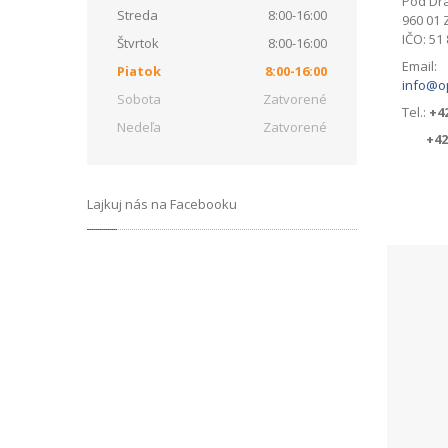
Pod Dr
Streda
8:00-16:00
960 01 
IČO: 51
Štvrtok
8:00-16:00
Email:
Piatok
8:00-16:00
info@o
Sobota
Zatvorené
Tel.:
+42
Nedeľa
Zatvorené
+421 
Lajkuj nás na Facebooku