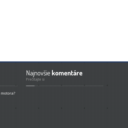
Najnovšie
komentáre
Prečítajte si
 motora?