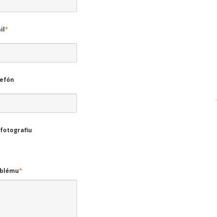
il
*
lefón
 fotografiu
oblému
*