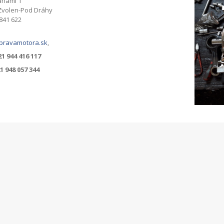
áhami 1
Zvolen-Pod Dráhy
 841 622
pravamotora.sk
,
1 944 416 117
948 057 344