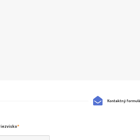
Kontaktný formul
riezvisko
*