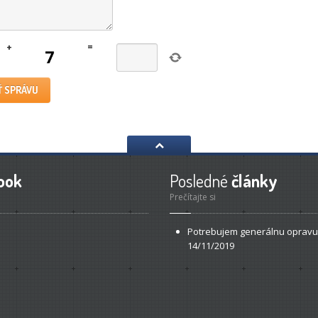
+
=
ook
Posledné
články
Prečítajte si
Potrebujem
generálnu opravu
14/11/2019