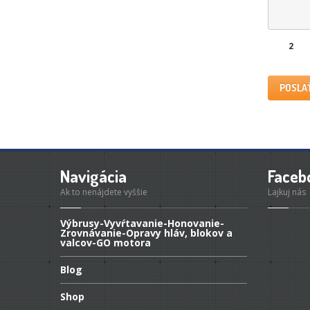
2
Navigácia
Faceb
Ak to nenájdete vyššie
Lajkuj nás
Výbrusy-Vyvŕtavanie-Honovanie-
Zrovnávanie-Opravy
hláv, blokov a
valcov-GO motora
Blog
Shop